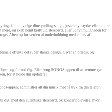
ng, kan du vælge dine yndlingssange, justere lydstyrke eller ændre
n mere, og skab nemt kraftfuld stereolyd, eller udnyt muligheden for
kroge. Åben op for verden af underholdning med et hav af
timale effekt i det super slanke design. Giver en præcis, og
 hørte og forstod dig. Eller brug SONOS appen til at stemmestyre
ken, for at holde dig opdateret.
onos-appen, administrer alt din musik med få tryk fra din telefon.
l dig. med den autentiske stereolyd, ok koncertoplevelse, hvor