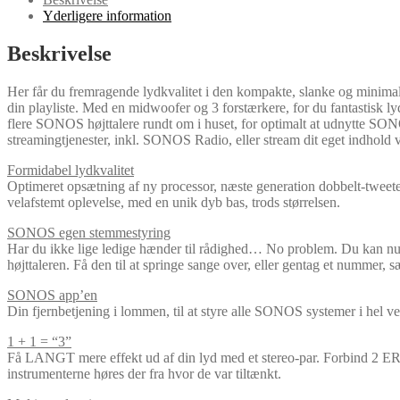
Yderligere information
Beskrivelse
Her får du fremragende lydkvalitet i den kompakte, slanke og minim
din playliste. Med en midwoofer og 3 forstærkere, for du fantastisk l
flere SONOS højttalere rundt om i huset, for optimalt at udnytte SO
streamingtjenester, inkl. SONOS Radio, eller stream dit eget indhold 
Formidabel lydkvalitet
Optimeret opsætning af ny processor, næste generation dobbelt-tweetere
velafstemt oplevelse, med en unik dyb bas, trods størrelsen.
SONOS egen stemmestyring
Har du ikke lige ledige hænder til rådighed… No problem. Du kan nu 
højttaleren. Få den til at springe sange over, eller gentag et nummer, s
SONOS app’en
Din fjernbetjening i lommen, til at styre alle SONOS systemer i hel ver
1 + 1 = “3”
Få LANGT mere effekt ud af din lyd med et stereo-par. Forbind 2 ERA
instrumenterne høres der fra hvor de var tiltænkt.