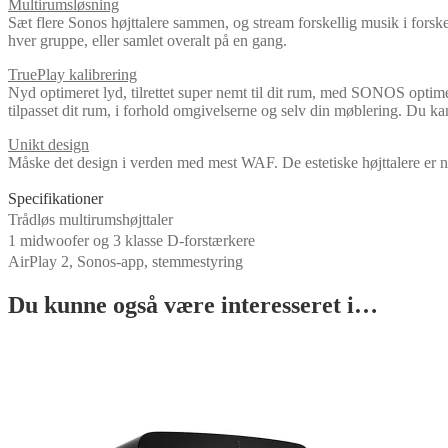
Multirumsløsning
Sæt flere Sonos højttalere sammen, og stream forskellig musik i forske
hver gruppe, eller samlet overalt på en gang.
TruePlay kalibrering
Nyd optimeret lyd, tilrettet super nemt til dit rum, med SONOS optimer
tilpasset dit rum, i forhold omgivelserne og selv din møblering. Du kan
Unikt design
Måske det design i verden med mest WAF. De estetiske højttalere er nø
Specifikationer
Trådløs multirumshøjttaler
1 midwoofer og 3 klasse D-forstærkere
AirPlay 2, Sonos-app, stemmestyring
Du kunne også være interesseret i…