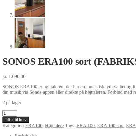
SONOS ERA100 sort (FABRIK
kr.
1.690,00
SONOS ERA100 er højttaleren, der har en fantastisk lydkvalitet og for
din musik via Sonos-appen eller direkte på højttaleren. Forbind med 
2 på lager
SONOS
ERA100
Tilføj til kurv
sort
Kategorier:
ERA100
,
Højttalere
Tags:
ERA 100
,
ERA 100 sort
,
ERA
(FABRIKSNY)
antal
Beskrivelse