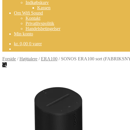
Indkøbskurv
Kassen
Om Wifi Sound
Kontakt
Privatlivspolitik
Handelsbetingelser
Min konto
kr.
0,00
0 varer
Forside
/
Højttalere
/
ERA100
/
SONOS ERA100 sort (FABRIKSN
🔍