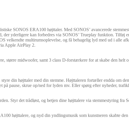
alistiske SONOS ERA100 højttaler. Med SONOS’ avancerede stemmestyri
yd, der yderligere kan forbedres via SONOS’ Trueplay funktion. Tilføj e
NOS velkendte multirumsoplevelse, og få behagelig lyd med ud i alle af
via Apple AirPlay 2.
, større midwoofer, samt 3 class D-forstærkere for at skabe den helt op
styre din højttaler med din stemme. Højttaleren fortæller endda om den
æt på pause, skrue op/ned for lyden mv. Eller spørg efter nyheder, trafik
den. Styr det trådløst, og betjen dine højttalere via stemmestyring fra S
100 højttalere, og nyd din yndlingsmusik som kunstneren skabte den ti