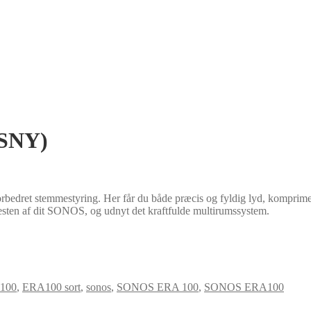
SNY)
bedret stemmestyring. Her får du både præcis og fyldig lyd, komprimere
resten af dit SONOS, og udnyt det kraftfulde multirumssystem.
100
,
ERA100 sort
,
sonos
,
SONOS ERA 100
,
SONOS ERA100