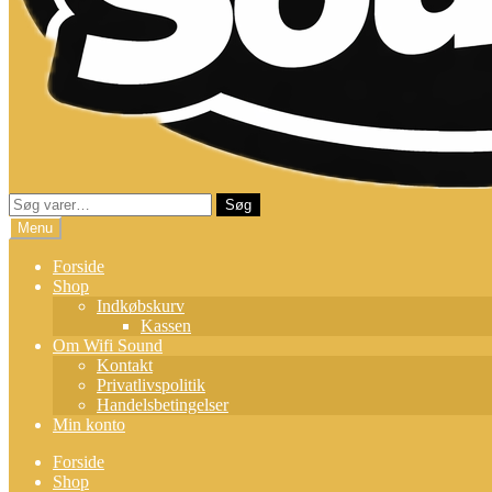
Søg
Søg
efter:
Menu
Forside
Shop
Indkøbskurv
Kassen
Om Wifi Sound
Kontakt
Privatlivspolitik
Handelsbetingelser
Min konto
Forside
Shop