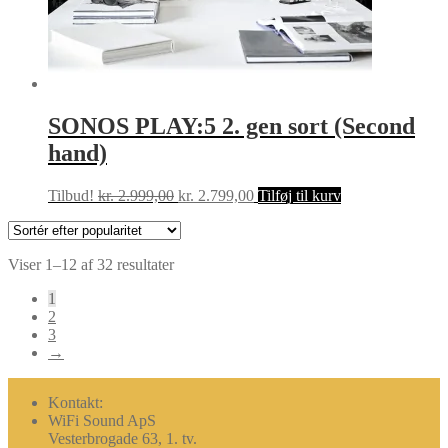
SONOS PLAY:5 2. gen sort (Second
hand)
Den
Den
Tilbud!
kr.
2.999,00
kr.
2.799,00
Tilføj til kurv
oprindelige
aktuelle
pris
pris
var:
er:
Sorteret
Viser 1–12 af 32 resultater
kr. 2.999,00.
kr. 2.799,00.
efter
1
popularitet
2
3
→
Kontakt:
WiFi Sound ApS
Vesterbrogade 63, 1. tv.