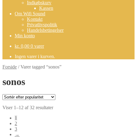
Indkøbskurv
Kassen
Om Wifi Sound
Kontakt
Privatlivspolitik
Handelsbetingelser
Min konto
kr.
0,00
0 varer
Ingen varer i kurven.
Forside
/
Varer tagged “sonos”
sonos
Sorteret
Viser 1–12 af 32 resultater
efter
1
popularitet
2
3
→