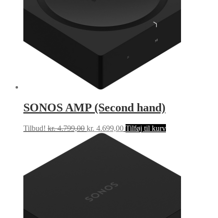
SONOS AMP (Second hand)
Den
Den
Tilbud!
kr.
4.799,00
kr.
4.699,00
Tilføj til kurv
oprindelige
aktuelle
pris
pris
var:
er:
kr. 4.799,00.
kr. 4.699,00.