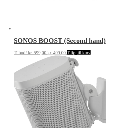
SONOS BOOST (Second hand)
Den
Den
Tilbud!
kr.
599,00
kr.
499,00
Tilføj til kurv
oprindelige
aktuelle
pris
pris
var:
er:
kr. 599,00.
kr. 499,00.