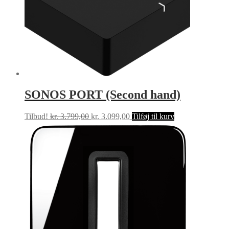
SONOS PORT (Second hand)
Den
Den
Tilbud!
kr.
3.799,00
kr.
3.099,00
Tilføj til kurv
oprindelige
aktuelle
pris
pris
var:
er:
kr. 3.799,00.
kr. 3.099,00.