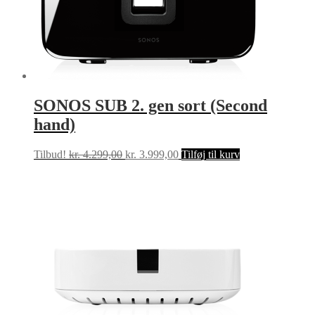
SONOS SUB 2. gen sort (Second
hand)
Den
Den
Tilbud!
kr.
4.299,00
kr.
3.999,00
Tilføj til kurv
oprindelige
aktuelle
pris
pris
var:
er:
kr. 4.299,00.
kr. 3.999,00.