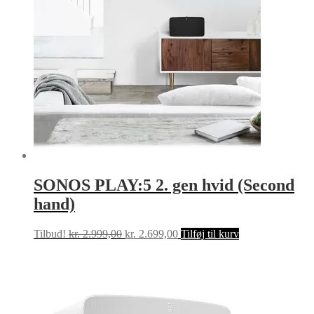
SONOS PLAY:5 2. gen hvid (Second
hand)
Den
Den
Tilbud!
kr.
2.999,00
kr.
2.699,00
Tilføj til kurv
oprindelige
aktuelle
pris
pris
var:
er:
kr. 2.999,00.
kr. 2.699,00.