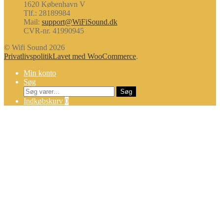
1620 København V
Tlf.: 28189984
Mail:
support@WiFiSound.dk
CVR-nr. 41990945
© Wifi Sound 2026
Privatlivspolitik
Lavet med WooCommerce
.
Min konto
Søg
Søg
Søg
efter:
Indkøbskurv
0