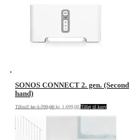
SONOS CONNECT 2. gen. (Second
hand)
Den
Den
Tilbud!
kr.
1.799,00
kr.
1.699,00
Tilføj til kurv
oprindelige
aktuelle
pris
pris
var:
er:
kr. 1.799,00.
kr. 1.699,00.