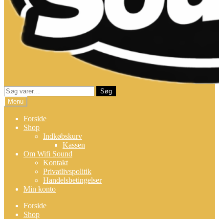
Søg
Søg
efter:
Menu
Forside
Shop
Indkøbskurv
Kassen
Om Wifi Sound
Kontakt
Privatlivspolitik
Handelsbetingelser
Min konto
Forside
Shop