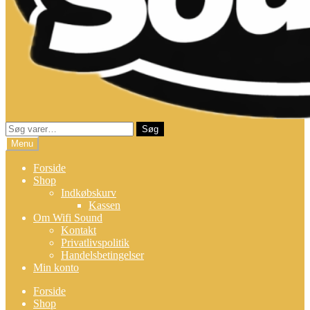
Søg
Søg
efter:
Menu
Forside
Shop
Indkøbskurv
Kassen
Om Wifi Sound
Kontakt
Privatlivspolitik
Handelsbetingelser
Min konto
Forside
Shop