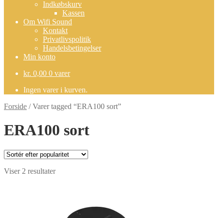
Indkøbskurv
Kassen
Om Wifi Sound
Kontakt
Privatlivspolitik
Handelsbetingelser
Min konto
kr.
0,00
0 varer
Ingen varer i kurven.
Forside
/
Varer tagged “ERA100 sort”
ERA100 sort
Sorteret
Viser 2 resultater
efter
popularitet