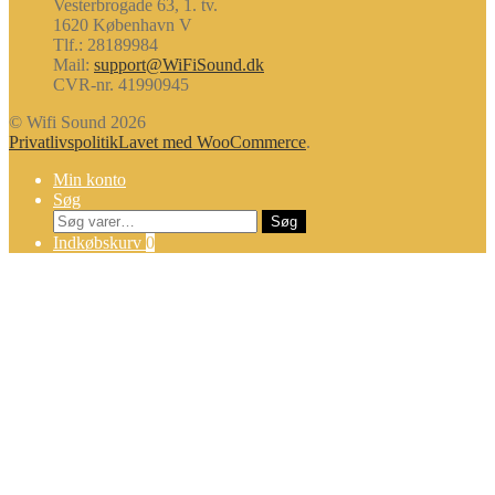
Vesterbrogade 63, 1. tv.
1620 København V
Tlf.: 28189984
Mail:
support@WiFiSound.dk
CVR-nr. 41990945
© Wifi Sound 2026
Privatlivspolitik
Lavet med WooCommerce
.
Min konto
Søg
Søg
Søg
efter:
Indkøbskurv
0