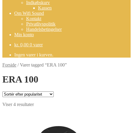
Indkøbskurv
Kassen
Om Wifi Sound
Kontakt
Privatlivspolitik
Handelsbetingelser
Min konto
kr.
0,00
0 varer
Ingen varer i kurven.
Forside
/
Varer tagged “ERA 100”
ERA 100
Sorteret
Viser 4 resultater
efter
popularitet