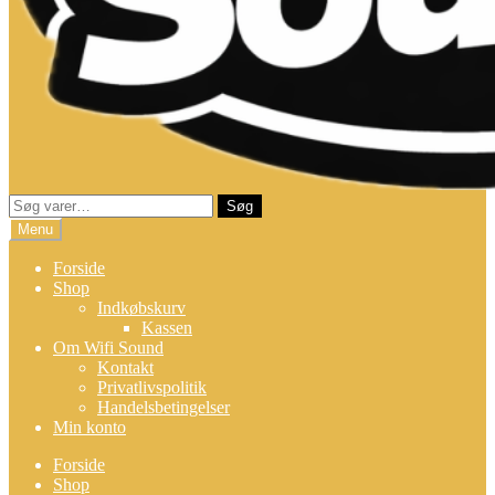
Søg
Søg
efter:
Menu
Forside
Shop
Indkøbskurv
Kassen
Om Wifi Sound
Kontakt
Privatlivspolitik
Handelsbetingelser
Min konto
Forside
Shop