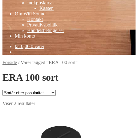
Indkøbskurv
Kassen
Om Wifi Sound
Kontakt
Privatlivspolitik
Handelsbetingelser
Min konto
kr.
0,00
0 varer
Forside
/
Varer tagged “ERA 100 sort”
ERA 100 sort
Sorteret
Viser 2 resultater
efter
popularitet