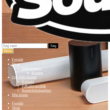
Søg
Søg
efter:
Menu
Forside
Shop
Indkøbskurv
Kassen
Om Wifi Sound
Kontakt
Privatlivspolitik
Handelsbetingelser
Min konto
Forside
Shop