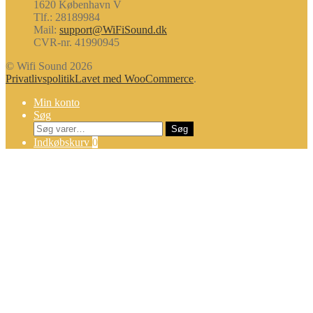
1620 København V
Tlf.: 28189984
Mail:
support@WiFiSound.dk
CVR-nr. 41990945
© Wifi Sound 2026
Privatlivspolitik
Lavet med WooCommerce
.
Min konto
Søg
Søg
Søg
efter:
Indkøbskurv
0