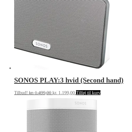
SONOS PLAY:3 hvid (Second hand)
Den
Den
Tilbud!
kr.
1.499,00
kr.
1.199,00
Tilføj til kurv
oprindelige
aktuelle
pris
pris
var:
er:
kr. 1.499,00.
kr. 1.199,00.