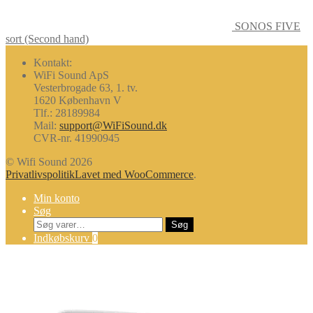
SONOS FIVE
sort (Second hand)
Kontakt:
WiFi Sound ApS
Vesterbrogade 63, 1. tv.
1620 København V
Tlf.: 28189984
Mail:
support@WiFiSound.dk
CVR-nr. 41990945
© Wifi Sound 2026
Privatlivspolitik
Lavet med WooCommerce
.
Min konto
Søg
Søg
Søg
efter:
Indkøbskurv
0