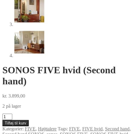
SONOS FIVE hvid (Second
hand)
kr.
3.899,00
2 på lager
SONOS
FIVE
Tilføj til kurv
hvid
Kategorier:
FIVE
,
Højttalere
Tags:
FIVE
,
FIVE hvid
,
Second hand
,
(Second