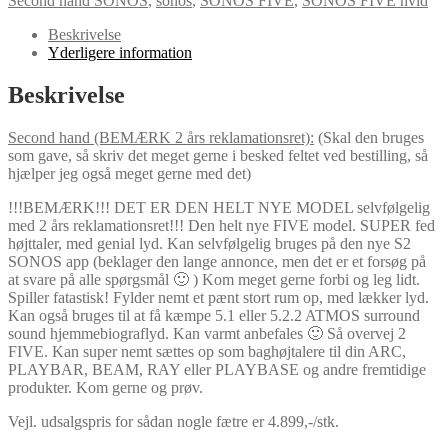
Second hand SONOS
,
sonos
,
SONOS FIVE
,
SONOS FIVE hvid
hand)
antal
Beskrivelse
Yderligere information
Beskrivelse
Second hand (BEMÆRK 2 års reklamationsret):
(Skal den bruges
som gave, så skriv det meget gerne i besked feltet ved bestilling, så
hjælper jeg også meget gerne med det)
!!!BEMÆRK!!! DET ER DEN HELT NYE MODEL selvfølgelig
med 2 års reklamationsret!!! Den helt nye FIVE model. SUPER fed
højttaler, med genial lyd. Kan selvfølgelig bruges på den nye S2
SONOS app (beklager den lange annonce, men det er et forsøg på
at svare på alle spørgsmål 🙂 ) Kom meget gerne forbi og leg lidt.
Spiller fatastisk! Fylder nemt et pænt stort rum op, med lækker lyd.
Kan også bruges til at få kæmpe 5.1 eller 5.2.2 ATMOS surround
sound hjemmebiograflyd. Kan varmt anbefales 🙂 Så overvej 2
FIVE. Kan super nemt sættes op som baghøjtalere til din ARC,
PLAYBAR, BEAM, RAY eller PLAYBASE og andre fremtidige
produkter. Kom gerne og prøv.
Vejl. udsalgspris for sådan nogle fætre er 4.899,-/stk.