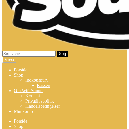
Søg
Søg
efter:
Menu
Forside
Shop
Indkøbskurv
Kassen
Om Wifi Sound
Kontakt
Privatlivspolitik
Handelsbetingelser
Min konto
Forside
Shop