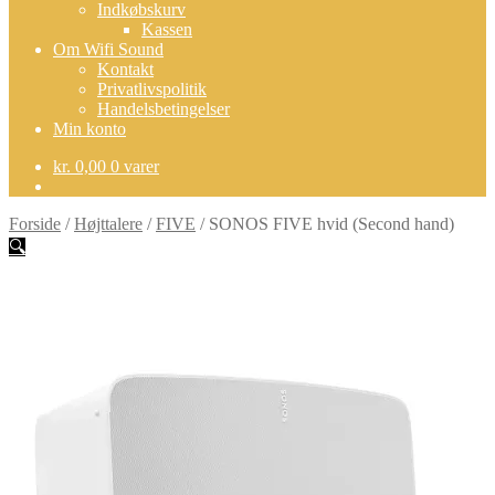
Indkøbskurv
Kassen
Om Wifi Sound
Kontakt
Privatlivspolitik
Handelsbetingelser
Min konto
kr.
0,00
0 varer
Forside
/
Højttalere
/
FIVE
/
SONOS FIVE hvid (Second hand)
🔍