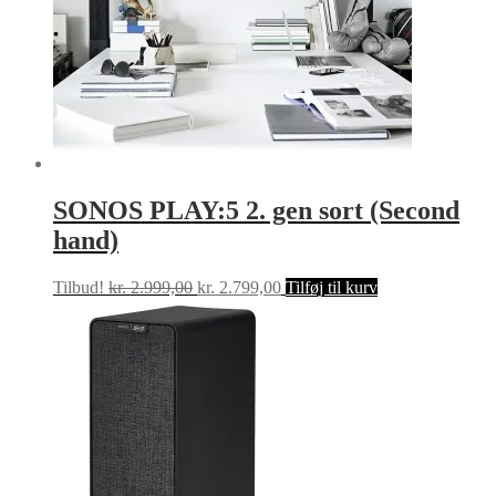
SONOS PLAY:5 2. gen sort (Second
hand)
Den
Den
Tilbud!
kr.
2.999,00
kr.
2.799,00
Tilføj til kurv
oprindelige
aktuelle
pris
pris
var:
er:
kr. 2.999,00.
kr. 2.799,00.