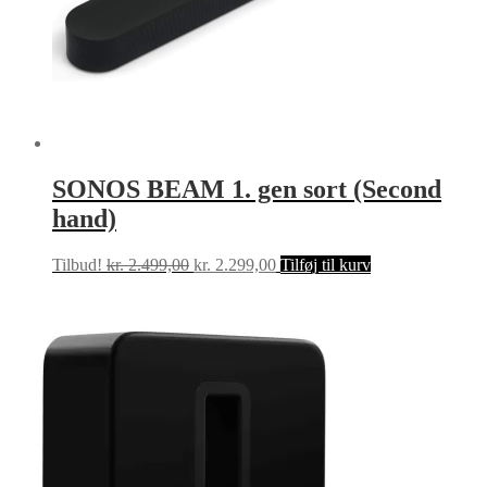
SONOS BEAM 1. gen sort (Second
hand)
Den
Den
Tilbud!
kr.
2.499,00
kr.
2.299,00
Tilføj til kurv
oprindelige
aktuelle
pris
pris
var:
er:
kr. 2.499,00.
kr. 2.299,00.