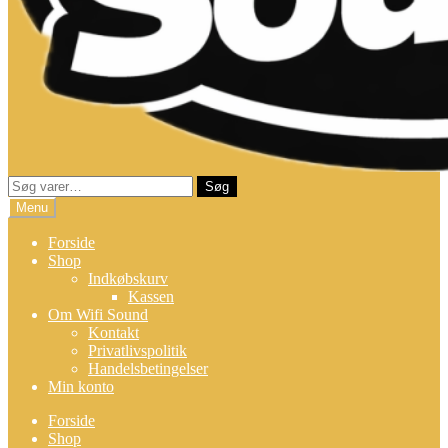
Søg
Søg
efter:
Menu
Forside
Shop
Indkøbskurv
Kassen
Om Wifi Sound
Kontakt
Privatlivspolitik
Handelsbetingelser
Min konto
Forside
Shop