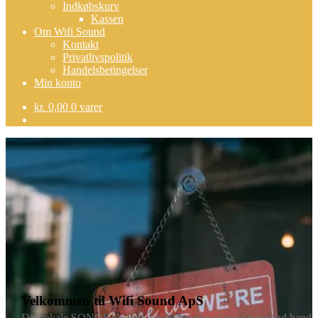
Indkøbskurv
Kassen
Om Wifi Sound
Kontakt
Privatlivspolitik
Handelsbetingelser
Min konto
kr.
0,00
0 varer
Velkommen til Wifi Sound ApS
Din lokale SONOS ekspert, og forhandler af nyt og second hand