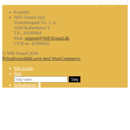
Kontakt:
WiFi Sound ApS
Vesterbrogade 63, 1. tv.
1620 København V
Tlf.: 28189984
Mail:
support@WiFiSound.dk
CVR-nr. 41990945
© Wifi Sound 2026
Privatlivspolitik
Lavet med WooCommerce
.
Min konto
Søg
Søg
Søg
efter:
Indkøbskurv
0