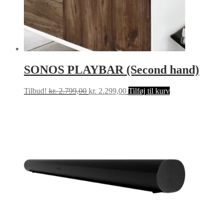
SONOS PLAYBAR (Second hand)
Den
Den
Tilbud!
kr.
2.799,00
kr.
2.299,00
Tilføj til kurv
oprindelige
aktuelle
pris
pris
var:
er:
kr. 2.799,00.
kr. 2.299,00.