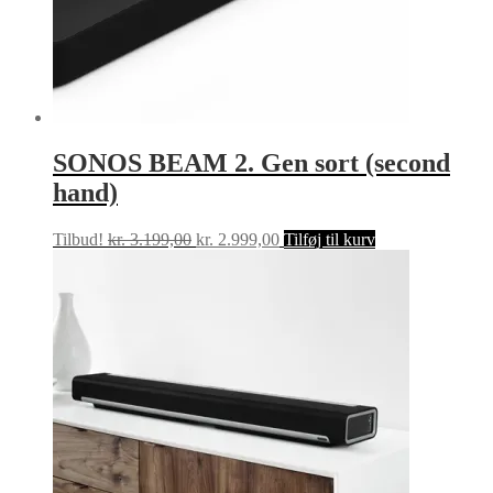
SONOS BEAM 2. Gen sort (second
hand)
Den
Den
Tilbud!
kr.
3.199,00
kr.
2.999,00
Tilføj til kurv
oprindelige
aktuelle
pris
pris
var:
er:
kr. 3.199,00.
kr. 2.999,00.