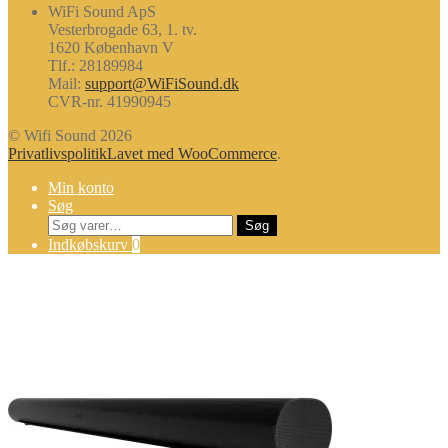
WiFi Sound ApS
Vesterbrogade 63, 1. tv.
1620 København V
Tlf.: 28189984
Mail:
support@WiFiSound.dk
CVR-nr. 41990945
© Wifi Sound 2026
Privatlivspolitik
Lavet med WooCommerce
.
Min konto
Søg
Søg
Søg
efter:
Indkøbskurv
0