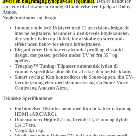
levere en biografagtig lydoplevelse i hjemmet
. Den er kendt for
sin evne til at skabe en rumlig 3D-oplevelse ved hjælp af
Dolby
Atmos
.
Nøglefunktioner og design
Imponerende lyd:
Udstyret med 11 præcisionsdesignede
interne højttalere, herunder 2 dedikerede højdekanaler,
der sender lyden op i loftet, for at skabe en surround-
effekt uden behov for ekstra lofthøjttalere.
Elegant ydre:
Den har en afrundet profil og et slankt
design, der passer perfekt under TV’er fra 55″ og
opefter.
Trueplay™ Tuning:
Tilpasser automatisk lyden til
rummets specifikke akustik for at sikre den bedste klang.
Smart styring:
Kan kontrolleres via Sonos-appen, din TV-
fjernbetjening eller med stemmestyring via Sonos Voice
Control og Amazon Alexa.
Tekniske Specifikationer
Forbindelse:
Tilsluttes nemt med kun to kabler (strøm og
HDMI eARC/ARC).
Dimensioner:
Højde 8,7 cm, bredde 11,57 mm og dybde
114,17 cm.
Vægt:
6,25 kg.
Musikstreaming:
Udover TV-lyd kan du streame musik,