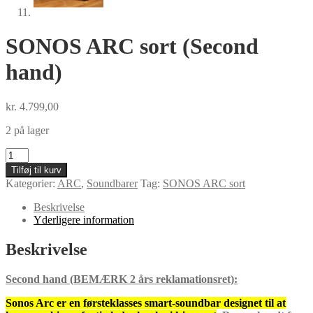
SONOS ARC sort (Second
hand)
kr.
4.799,00
2 på lager
SONOS
ARC
Tilføj til kurv
sort
Kategorier:
ARC
,
Soundbarer
Tag:
SONOS ARC sort
(Second
hand)
Beskrivelse
antal
Yderligere information
Beskrivelse
Second han
d
(BEMÆRK 2 års reklamationsret):
Sonos Arc
er en førsteklasses smart-soundbar designet til at