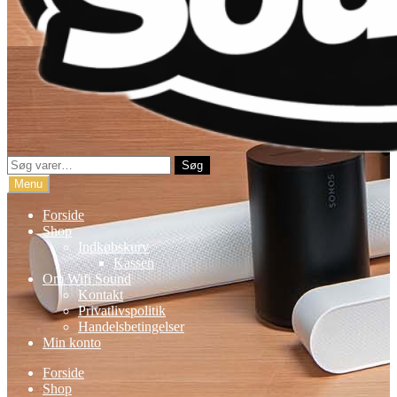
Søg
Søg
efter:
Menu
Forside
Shop
Indkøbskurv
Kassen
Om Wifi Sound
Kontakt
Privatlivspolitik
Handelsbetingelser
Min konto
Forside
Shop