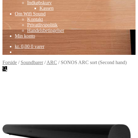
Indkøbskurv
Kassen
Om Wifi Sound
Kontakt
Privatlivspolitik
Handelsbetingelser
Min konto
kr.
0,00
0 varer
Forside
/
Soundbarer
/
ARC
/
SONOS ARC sort (Second hand)
🔍