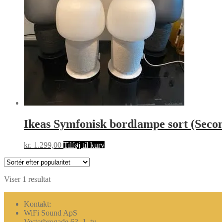
Ikeas Symfonisk bordlampe sort (Seco
kr.
1.299,00
Tilføj til kurv
Viser 1 resultat
Kontakt:
WiFi Sound ApS
Vesterbrogade 63, 1. tv.