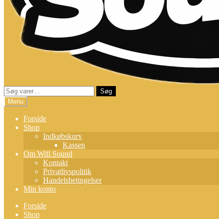
Søg
Søg
efter:
Menu
Forside
Shop
Indkøbskurv
Kassen
Om Wifi Sound
Kontakt
Privatlivspolitik
Handelsbetingelser
Min konto
Forside
Shop