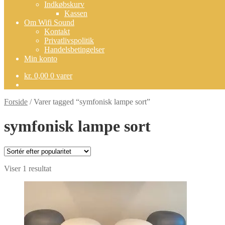
Indkøbskurv
Kassen
Om Wifi Sound
Kontakt
Privatlivspolitik
Handelsbetingelser
Min konto
kr.
0,00
0 varer
Forside
/
Varer tagged “symfonisk lampe sort”
symfonisk lampe sort
Viser 1 resultat