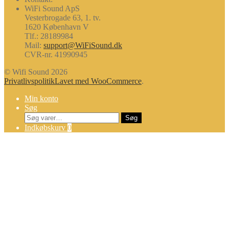
WiFi Sound ApS
Vesterbrogade 63, 1. tv.
1620 København V
Tlf.: 28189984
Mail:
support@WiFiSound.dk
CVR-nr. 41990945
© Wifi Sound 2026
Privatlivspolitik
Lavet med WooCommerce
.
Min konto
Søg
Søg
Søg
efter:
Indkøbskurv
0