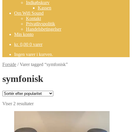
Indkøbskurv
Kassen
Om Wifi Sound
Kontakt
Privatlivspolitik
Handelsbetingelser
Min konto
kr.
0,00
0 varer
Ingen varer i kurven.
Forside
/
Varer tagged “symfonisk”
symfonisk
Sorteret
Viser 2 resultater
efter
popularitet