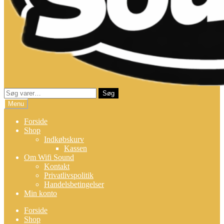
Søg
Søg
efter:
Menu
Forside
Shop
Indkøbskurv
Kassen
Om Wifi Sound
Kontakt
Privatlivspolitik
Handelsbetingelser
Min konto
Forside
Shop