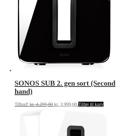
SONOS SUB 2. gen sort (Second
hand)
Den
Den
Tilbud!
kr.
4.299,00
kr.
3.999,00
Tilføj til kurv
oprindelige
aktuelle
pris
pris
var:
er:
kr. 4.299,00.
kr. 3.999,00.