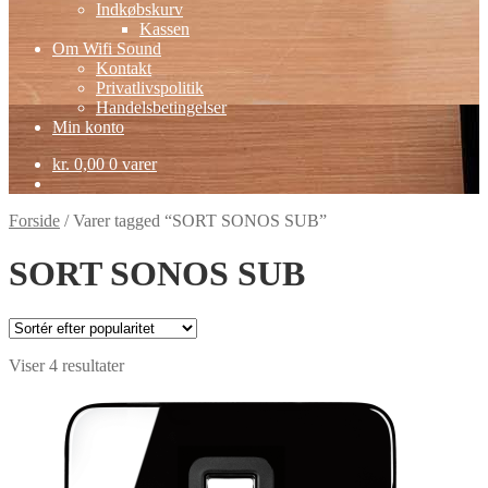
Indkøbskurv
Kassen
Om Wifi Sound
Kontakt
Privatlivspolitik
Handelsbetingelser
Min konto
kr.
0,00
0 varer
Forside
/
Varer tagged “SORT SONOS SUB”
SORT SONOS SUB
Sorteret
Viser 4 resultater
efter
popularitet