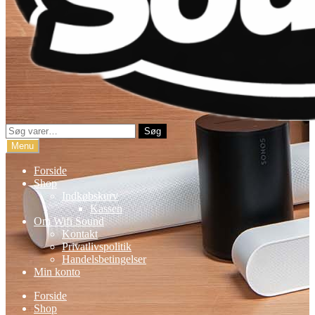
Søg
Søg
efter:
Menu
Forside
Shop
Indkøbskurv
Kassen
Om Wifi Sound
Kontakt
Privatlivspolitik
Handelsbetingelser
Min konto
Forside
Shop