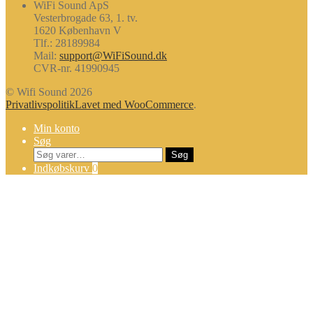
WiFi Sound ApS
Vesterbrogade 63, 1. tv.
1620 København V
Tlf.: 28189984
Mail:
support@WiFiSound.dk
CVR-nr. 41990945
© Wifi Sound 2026
Privatlivspolitik
Lavet med WooCommerce
.
Min konto
Søg
Søg
Søg
efter:
Indkøbskurv
0