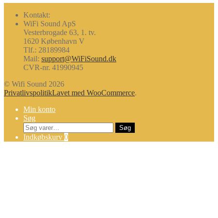
Kontakt:
WiFi Sound ApS
Vesterbrogade 63, 1. tv.
1620 København V
Tlf.: 28189984
Mail:
support@WiFiSound.dk
CVR-nr. 41990945
© Wifi Sound 2026
Privatlivspolitik
Lavet med WooCommerce
.
Min konto
Søg
Søg
Søg
efter:
Indkøbskurv
0