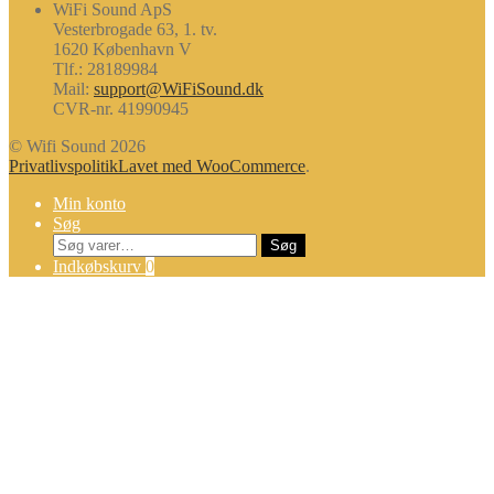
WiFi Sound ApS
Vesterbrogade 63, 1. tv.
1620 København V
Tlf.: 28189984
Mail:
support@WiFiSound.dk
CVR-nr. 41990945
© Wifi Sound 2026
Privatlivspolitik
Lavet med WooCommerce
.
Min konto
Søg
Søg
Søg
efter:
Indkøbskurv
0