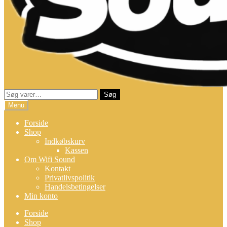
Søg
Søg
efter:
Menu
Forside
Shop
Indkøbskurv
Kassen
Om Wifi Sound
Kontakt
Privatlivspolitik
Handelsbetingelser
Min konto
Forside
Shop