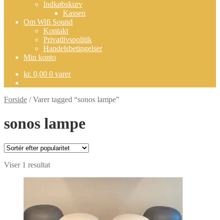
Indkøbskurv
Kassen
Om Wifi Sound
Kontakt
Privatlivspolitik
Handelsbetingelser
Min konto
kr.
0,00
0 varer
Forside
/
Varer tagged “sonos lampe”
sonos lampe
Viser 1 resultat