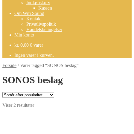
Indkøbskurv
Kassen
Om Wifi Sound
Kontakt
Privatlivspolitik
Handelsbetingelser
Min konto
kr.
0,00
0 varer
Ingen varer i kurven.
Forside
/
Varer tagged “SONOS beslag”
SONOS beslag
Sorteret
Viser 2 resultater
efter
popularitet