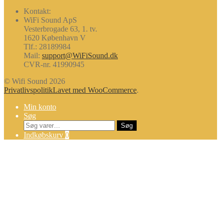
popularitet
Kontakt:
WiFi Sound ApS
Vesterbrogade 63, 1. tv.
1620 København V
Tlf.: 28189984
Mail:
support@WiFiSound.dk
CVR-nr. 41990945
© Wifi Sound 2026
Privatlivspolitik
Lavet med WooCommerce
.
Min konto
Søg
Søg
Søg
efter:
Indkøbskurv
0