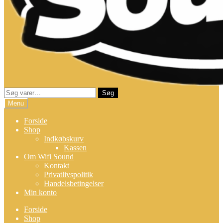
Søg
Søg
efter:
Menu
Forside
Shop
Indkøbskurv
Kassen
Om Wifi Sound
Kontakt
Privatlivspolitik
Handelsbetingelser
Min konto
Forside
Shop