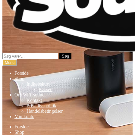
Søg
Søg
efter:
Menu
Forside
Shop
Indkøbskurv
Kassen
Om Wifi Sound
Kontakt
Privatlivspolitik
Handelsbetingelser
Min konto
Forside
Shop