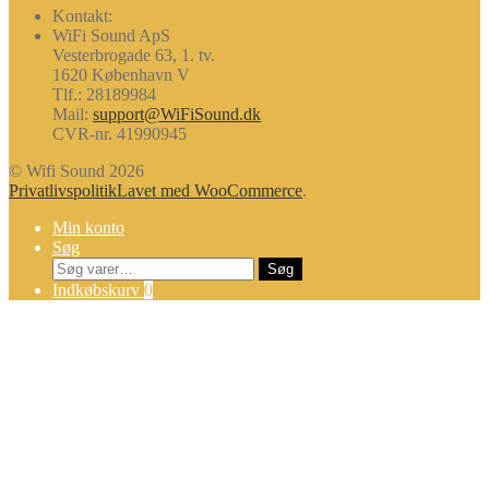
Kontakt:
WiFi Sound ApS
Vesterbrogade 63, 1. tv.
1620 København V
Tlf.: 28189984
Mail:
support@WiFiSound.dk
CVR-nr. 41990945
© Wifi Sound 2026
Privatlivspolitik
Lavet med WooCommerce
.
Min konto
Søg
Søg
Søg
efter:
Indkøbskurv
0