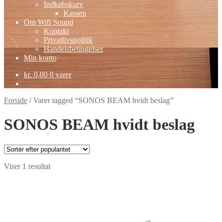
Indkøbskurv
Kassen
Om Wifi Sound
Kontakt
Privatlivspolitik
Handelsbetingelser
Min konto
kr.
0,00
0 varer
Forside
/
Varer tagged “SONOS BEAM hvidt beslag”
SONOS BEAM hvidt beslag
Viser 1 resultat