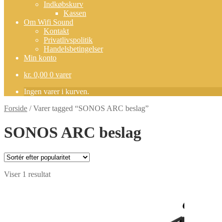
Indkøbskurv
Kassen
Om Wifi Sound
Kontakt
Privatlivspolitik
Handelsbetingelser
Min konto
kr.
0,00
0 varer
Ingen varer i kurven.
Forside
/
Varer tagged “SONOS ARC beslag”
SONOS ARC beslag
Viser 1 resultat