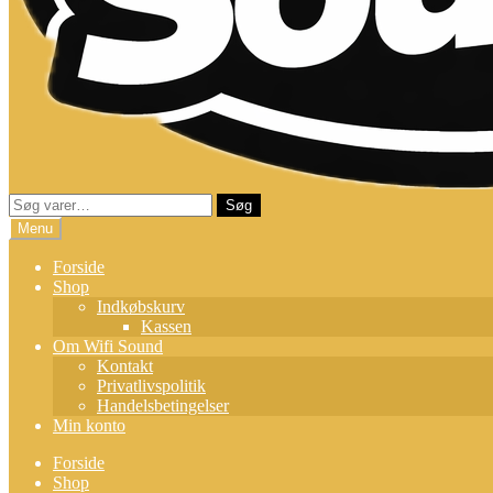
Søg
Søg
efter:
Menu
Forside
Shop
Indkøbskurv
Kassen
Om Wifi Sound
Kontakt
Privatlivspolitik
Handelsbetingelser
Min konto
Forside
Shop