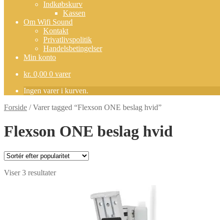
Indkøbskurv
Kassen
Om Wifi Sound
Kontakt
Privatlivspolitik
Handelsbetingelser
Min konto
kr.
0,00
0 varer
Ingen varer i kurven.
Forside
/
Varer tagged “Flexson ONE beslag hvid”
Flexson ONE beslag hvid
Sorteret
Viser 3 resultater
efter
popularitet