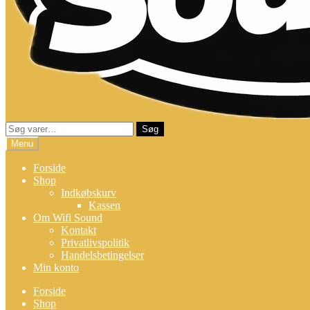
Søg
Søg
efter:
Menu
Forside
Shop
Indkøbskurv
Kassen
Om Wifi Sound
Kontakt
Privatlivspolitik
Handelsbetingelser
Min konto
Forside
Shop