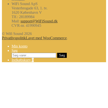
WiFi Sound ApS
Vesterbrogade 63, 1. tv.
1620 København V
Tlf.: 28189984
Mail:
support@WiFiSound.dk
CVR-nr. 41990945
© Wifi Sound 2026
Privatlivspolitik
Lavet med WooCommerce
.
Min konto
Søg
Søg
Søg
efter:
Indkøbskurv
0