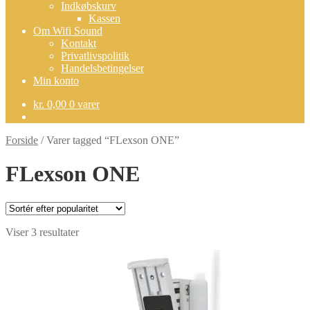
Indkøbskurv
Kassen
Om Wifi Sound
Kontakt
Privatlivspolitik
Handelsbetingelser
Min konto
kr.
0,00
0 varer
Forside
/
Varer tagged “FLexson ONE”
FLexson ONE
Sorteret
Viser 3 resultater
efter
popularitet