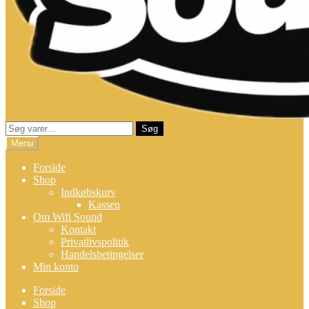
Søg
Søg
efter:
Menu
Forside
Shop
Indkøbskurv
Kassen
Om Wifi Sound
Kontakt
Privatlivspolitik
Handelsbetingelser
Min konto
Forside
Shop