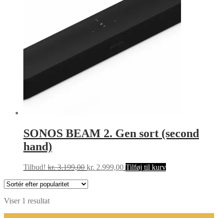
SONOS BEAM 2. Gen sort (second
hand)
Den
Den
Tilbud!
kr.
3.199,00
kr.
2.999,00
Tilføj til kurv
oprindelige
aktuelle
pris
pris
var:
er:
Viser 1 resultat
kr. 3.199,00.
kr. 2.999,00.