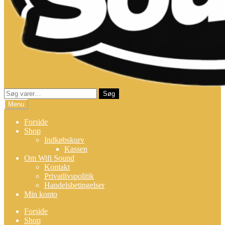
Søg
Søg
efter:
Menu
Forside
Shop
Indkøbskurv
Kassen
Om Wifi Sound
Kontakt
Privatlivspolitik
Handelsbetingelser
Min konto
Forside
Shop