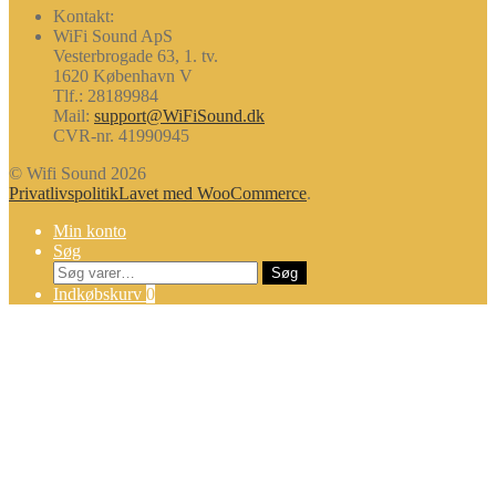
Kontakt:
WiFi Sound ApS
Vesterbrogade 63, 1. tv.
1620 København V
Tlf.: 28189984
Mail:
support@WiFiSound.dk
CVR-nr. 41990945
© Wifi Sound 2026
Privatlivspolitik
Lavet med WooCommerce
.
Min konto
Søg
Søg
Søg
efter:
Indkøbskurv
0