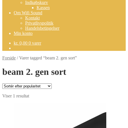
Indkøbskurv
Kassen
Om Wifi Sound
Kontakt
Privatlivspolitik
Handelsbetingelser
Min konto
kr.
0,00
0 varer
Forside
/
Varer tagged “beam 2. gen sort”
beam 2. gen sort
Viser 1 resultat