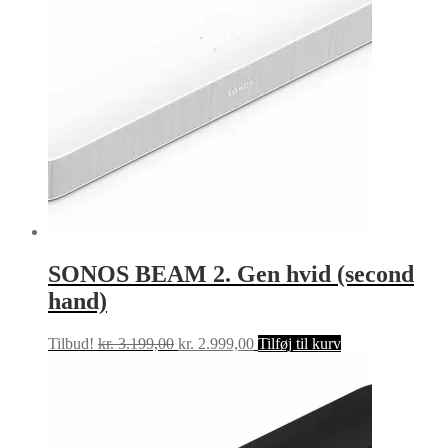
SONOS BEAM 2. Gen hvid (second
hand)
Den
Den
Tilbud!
kr.
3.199,00
kr.
2.999,00
Tilføj til kurv
oprindelige
aktuelle
pris
pris
var:
er:
kr. 3.199,00.
kr. 2.999,00.