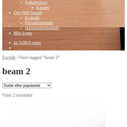
Indkøbskurv
Kassen
Om Wifi Sound
Kontakt
Privatlivspolitik
Handelsbetingelser
Min konto
kr.
0,00
0 varer
Forside
/
Varer tagged “beam 2”
beam 2
Sorteret
Viser 2 resultater
efter
popularitet