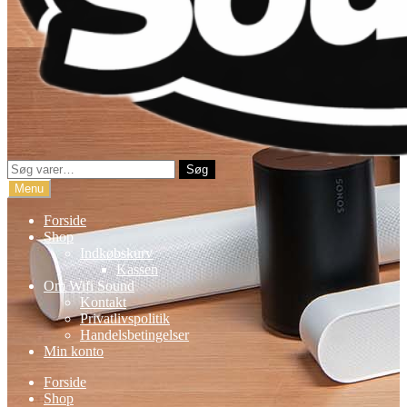
Søg
Søg
efter:
Menu
Forside
Shop
Indkøbskurv
Kassen
Om Wifi Sound
Kontakt
Privatlivspolitik
Handelsbetingelser
Min konto
Forside
Shop