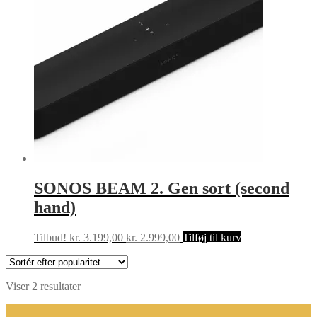
SONOS BEAM 2. Gen sort (second
hand)
Den
Den
Tilbud!
kr.
3.199,00
kr.
2.999,00
Tilføj til kurv
oprindelige
aktuelle
pris
pris
var:
er:
Sorteret
Viser 2 resultater
kr. 3.199,00.
kr. 2.999,00.
efter
popularitet