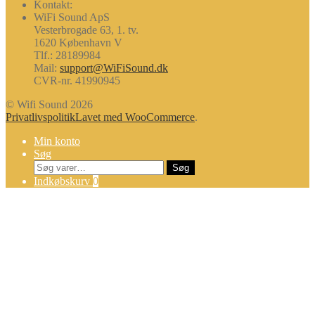
Kontakt:
WiFi Sound ApS
Vesterbrogade 63, 1. tv.
1620 København V
Tlf.: 28189984
Mail:
support@WiFiSound.dk
CVR-nr. 41990945
© Wifi Sound 2026
Privatlivspolitik
Lavet med WooCommerce
.
Min konto
Søg
Søg
Søg
efter:
Indkøbskurv
0