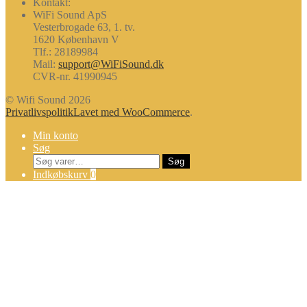
Kontakt:
WiFi Sound ApS
Vesterbrogade 63, 1. tv.
1620 København V
Tlf.: 28189984
Mail:
support@WiFiSound.dk
CVR-nr. 41990945
© Wifi Sound 2026
Privatlivspolitik
Lavet med WooCommerce
.
Min konto
Søg
Søg
Søg
efter:
Indkøbskurv
0