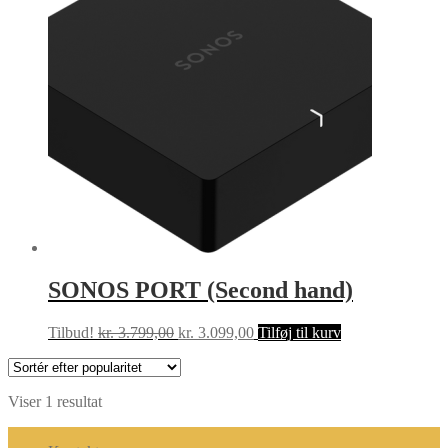
SONOS PORT (Second hand)
Den
Den
Tilbud!
kr.
3.799,00
kr.
3.099,00
Tilføj til kurv
oprindelige
aktuelle
pris
pris
var:
er:
Viser 1 resultat
kr. 3.799,00.
kr. 3.099,00.