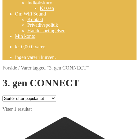
Indkøbskurv
Kassen
Om Wifi Sound
Kontakt
Privatlivspolitik
Handelsbetingelser
Min konto
kr.
0,00
0 varer
Ingen varer i kurven.
Forside
/
Varer tagged “3. gen CONNECT”
3. gen CONNECT
Viser 1 resultat