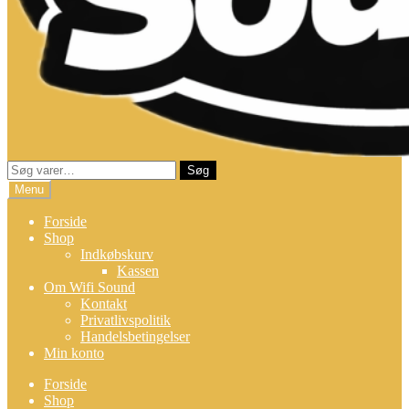
Søg
Søg
efter:
Menu
Forside
Shop
Indkøbskurv
Kassen
Om Wifi Sound
Kontakt
Privatlivspolitik
Handelsbetingelser
Min konto
Forside
Shop