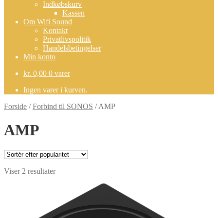
Indkøbskurv
Kassen
Om Wifi Sound
Kontakt
Privatlivspolitik
Handelsbetingelser
Min konto
kr.
0,00
0 varer
Ingen varer i kurven.
Forside
/
Forbind til SONOS
/
AMP
AMP
Sorteret
Viser 2 resultater
efter
popularitet