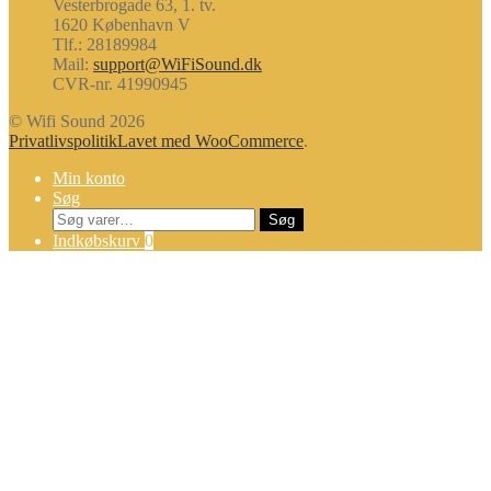
Vesterbrogade 63, 1. tv.
1620 København V
Tlf.: 28189984
Mail:
support@WiFiSound.dk
CVR-nr. 41990945
© Wifi Sound 2026
Privatlivspolitik
Lavet med WooCommerce
.
Min konto
Søg
Søg
Søg
efter:
Indkøbskurv
0