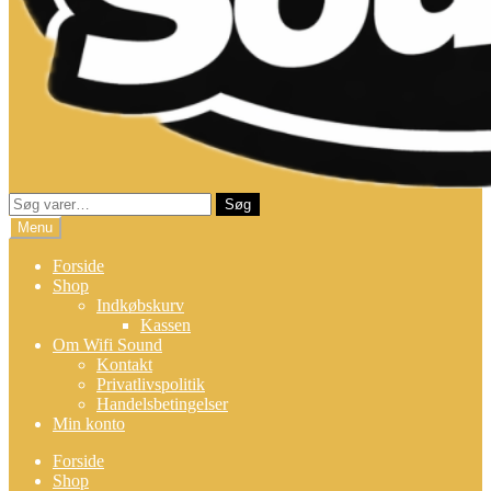
Søg
Søg
efter:
Menu
Forside
Shop
Indkøbskurv
Kassen
Om Wifi Sound
Kontakt
Privatlivspolitik
Handelsbetingelser
Min konto
Forside
Shop